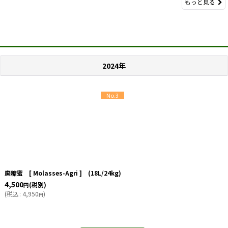
もっと見る
2024年
No.3
廃糖蜜 [ Molasses-Agri ] (18L/24kg)
4,500
(税別)
円
(
税込
:
4,950
)
円