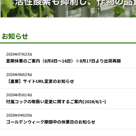
お知らせ
2026
07
23
年
月
日
夏期休業のご案内（8月8日～16日）※8月17日より出荷再開
2026
06
24
年
月
日
【重要】サイトURL変更のお知らせ
2026
05
14
年
月
日
付属コックの取扱い変更に関するご案内(2026/6/1~)
2026
04
20
年
月
日
ゴールデンウィーク期間中の休業日のお知らせ