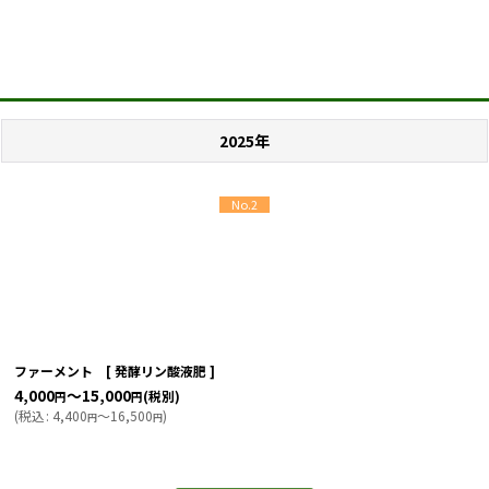
2025年
No.2
ファーメント [ 発酵リン酸液肥 ]
4,000
～15,000
(税別)
円
円
(
税込
:
4,400
～16,500
)
円
円