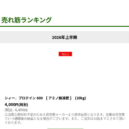
売れ筋ランキング
2026年上半期
No.1
シィー．プロテイン 600 [ アミノ酸液肥 ] (20kg)
4,000
(税別)
円
(
税込
:
4,400
)
円
⚠注意⚠原材料不足のため入荷次第メーカーより順次出荷となります。在庫状況次第
で1〜3週間後の納品となる場合がございます。また、ご注文は10缶までとさせて頂い
ております。