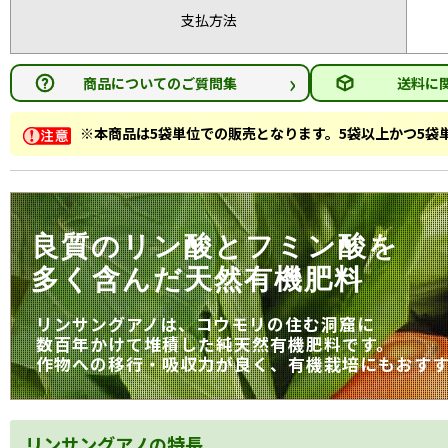
支払方法
›
商品についてのご質問集
送料に
※本商品は5袋単位での販売となります。5袋以上かつ5
良質のリン酸とフミン酸を
多く含んだ天然有機肥料
リンサングアノは、コウモリの住む洞窟に
数百年かけて堆積した純天然有機肥料です。
作物への移行・吸収力が良く、有機栽培にもおす
リンサングアノの特長