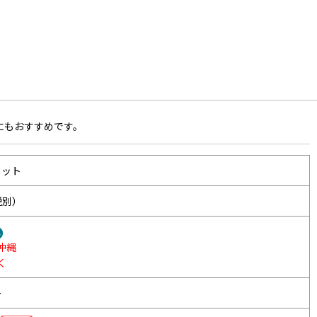
にもおすすめです。
セット
税別）
沖縄
く
ー