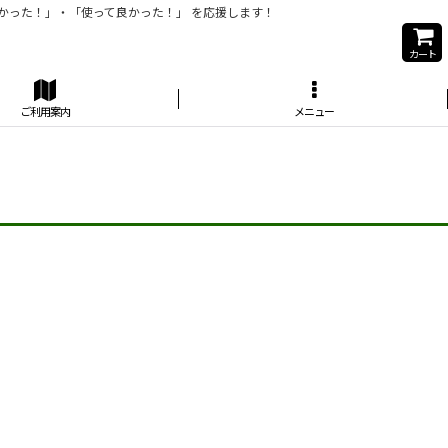
かった！」・「使って良かった！」 を応援します！
カート
ご利用案内
メニュー
】