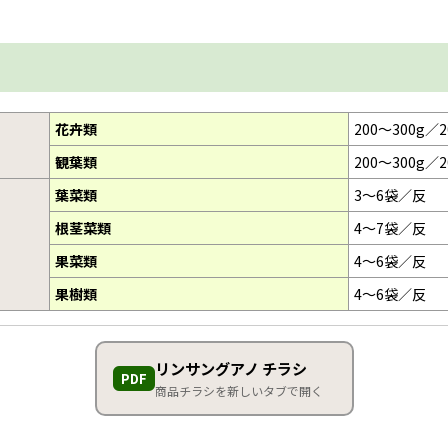
花卉類
200〜300g／2
観葉類
200〜300g／2
葉菜類
3〜6袋／反
根茎菜類
4〜7袋／反
果菜類
4〜6袋／反
果樹類
4〜6袋／反
リンサングアノ チラシ
PDF
商品チラシを新しいタブで開く