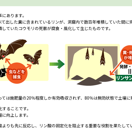
事にあります。
べて出した糞に含まれているリンが、洞窟内で数百年堆積していた間に
積していたコウモリの死骸が腐食・風化して生じたものです。
ては施肥量の20％程度しか有効吸収されず、80％は無効状態で土壌
化することです。
幅に向上します。
酸よりも先に反応し、リン酸の固定化を阻止する重要な役割を果たして