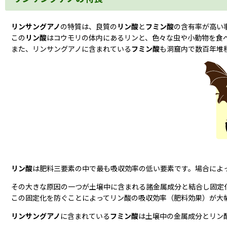
リンサングアノ
の特質は、良質の
リン酸
と
フミン酸
の含有率が高い
この
リン酸
はコウモリの体内にあるリンと、色々な虫や小動物を食
また、リンサングアノに含まれている
フミン酸
も洞窟内で数百年堆
リン酸
は肥料三要素の中で最も吸収効率の低い要素です。場合によっ
その大きな原因の一つが土壌中に含まれる諸金属成分と結合し固定
この固定化を防ぐことによってリン酸の吸収効率（肥料効果）が大
リンサングアノ
に含まれている
フミン酸
は土壌中の金属成分とリン