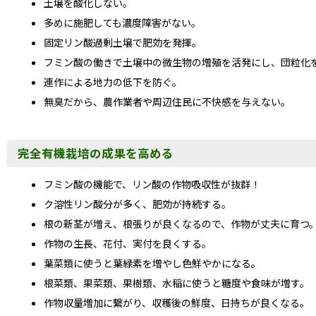
土壌を酸化しない。
多めに施肥しても濃度障害がない。
固定リン酸過剰土壌で肥効を発揮。
フミン酸の働きで土壌中の微生物の増殖を活発にし、団粒化
連作による地力の低下を防ぐ。
無臭だから、農作業者や周辺住民に不快感を与えない。
完全有機栽培の成果を高める
フミン酸の機能で、リン酸の
作物吸収性が抜群
！
ク溶性リン酸分が多く、
肥効が持続
する。
根の新茎が増え、根張りが良くなるので、作物が
丈夫に育つ
作物の
生長、花付、実付を良く
する。
葉菜類に使うと
葉緑素を増やし色鮮やかに
なる。
根菜類、果菜類、果樹類、水稲に使うと
糖度や食味が増す。
作物収量増加に繋がり、収穫後の
鮮度、日持ちが良くなる。