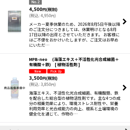
4,500
(税別)
円
(
税込
:
4,950
)
円
メーカー夏季休業のため、2026年8月5日午後以降
のご注文分につきましては、休業明けとなる8月
17日以降の出荷とさせていただきます。 お客様に
はご不便をおかけいたしますが、ご注文はお早め
にいただ…
MPB-neo (海藻エキス＋不活性化光合成細菌＋
有機酸＋鉄) [ 植物活性剤 ]
3,500
(税別)
円
(
税込
:
3,850
)
円
海藻エキス、不活性化光合成細菌、有機酸類、鉄
を配合した総合型の植物活性剤です。主な4つの成
分の相乗効果により、環境ストレス耐性や、栄養
利用効率と光合成能力の向上、根系と土壌環境の
健全化を通じて、作物の…