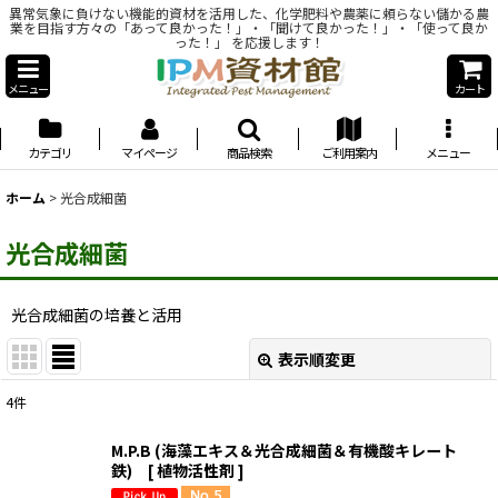
異常気象に負けない機能的資材を活用した、化学肥料や農薬に頼らない儲かる農
業を目指す方々の「あって良かった！」・「聞けて良かった！」・「使って良か
った！」 を応援します！
メニュー
カート
カテゴリ
マイページ
商品検索
ご利用案内
メニュー
ホーム
>
光合成細菌
光合成細菌
光合成細菌の培養と活用
表示順変更
閉じる
4
件
表示数
:
M.P.B (海藻エキス＆光合成細菌＆有機酸キレート
鉄) [ 植物活性剤 ]
並び順
: