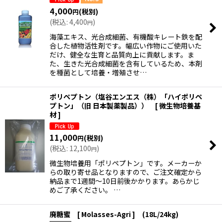
4,000
(税別)
円
(
税込
:
4,400
)
円
絞り込む
海藻エキス、光合成細菌、有機酸キレート鉄を配
合した植物活性剤です。幅広い作物にご使用いた
だけ、健全な生育と品質向上に貢献します。ま
た、生きた光合成細菌を含有しているため、本剤
を種菌として培養・増殖させ…
ポリペプトン（塩谷エンエス（株）「ハイポリペ
プトン」（旧 日本製薬製品）） [ 微生物培養基
材 ]
11,000
(税別)
円
(
税込
:
12,100
)
円
微生物培養用「ポリペプトン」です。メーカーか
らの取り寄せ品となりますので、ご注文確定から
納品まで1週間〜10日前後かかります。あらかじ
めご了承ください。 …
廃糖蜜 [ Molasses-Agri ] (18L/24kg)