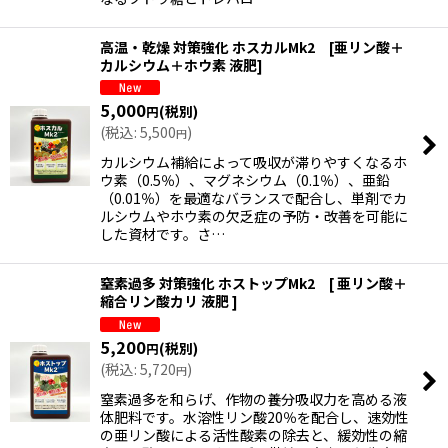
高温・乾燥 対策強化 ホスカルMk2 [亜リン酸＋
カルシウム＋ホウ素 液肥]
5,000
(税別)
円
(
税込
:
5,500
)
円
カルシウム補給によって吸収が滞りやすくなるホ
ウ素（0.5％）、マグネシウム（0.1％）、亜鉛
（0.01％）を最適なバランスで配合し、単剤でカ
ルシウムやホウ素の欠乏症の予防・改善を可能に
した資材です。さ…
窒素過多 対策強化 ホストップMk2 [ 亜リン酸＋
縮合リン酸カリ 液肥 ]
5,200
(税別)
円
(
税込
:
5,720
)
円
窒素過多を和らげ、作物の養分吸収力を高める液
体肥料です。水溶性リン酸20％を配合し、速効性
の亜リン酸による活性酸素の除去と、緩効性の縮