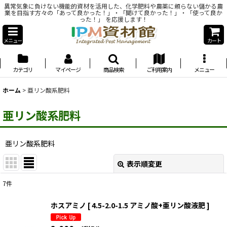
異常気象に負けない機能的資材を活用した、化学肥料や農薬に頼らない儲かる農
業を目指す方々の「あって良かった！」・「聞けて良かった！」・「使って良か
った！」 を応援します！
メニュー
カート
カテゴリ
マイページ
商品検索
ご利用案内
メニュー
ホーム
>
亜リン酸系肥料
亜リン酸系肥料
亜リン酸系肥料
表示順変更
閉じる
7
件
表示数
:
ホスアミノ [ 4.5-2.0-1.5 アミノ酸+亜リン酸液肥 ]
並び順
: