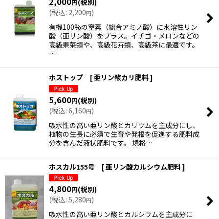
2,000
(税別)
円
(
税込
:
2,200
)
円
有機100%の窒素（総合アミノ酸）に水溶性リン
絞り込む
酸（亜リン酸）をプラス。イチゴ・メロンなどの
高級果菜類や、高級花卉類、高級茶に最適です。
…
ホストップ [ 亜リン酸カリ肥料 ]
5,600
(税別)
円
(
税込
:
6,160
)
円
吸水性の高い亜リン酸とカリウムを主成分にし、
植物の生長に必須で生育や発根を促進する肥料成
分を含んだ液状肥料です。 規格…
ホスカル155号 [ 亜リン酸カルシウム肥料 ]
4,800
(税別)
円
(
税込
:
5,280
)
円
吸水性の高い亜リン酸とカルシウムを主成分に