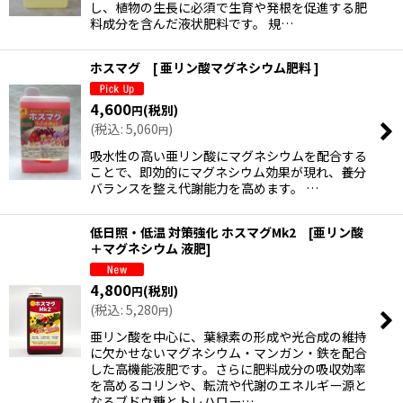
し、植物の生長に必須で生育や発根を促進する肥
料成分を含んだ液状肥料です。 規…
ホスマグ [ 亜リン酸マグネシウム肥料 ]
4,600
(税別)
円
(
税込
:
5,060
)
円
吸水性の高い亜リン酸にマグネシウムを配合する
ことで、即効的にマグネシウム効果が現れ、養分
バランスを整え代謝能力を高めます。 …
低日照・低温 対策強化 ホスマグMk2 [亜リン酸
＋マグネシウム 液肥]
4,800
(税別)
円
(
税込
:
5,280
)
円
亜リン酸を中心に、葉緑素の形成や光合成の維持
に欠かせないマグネシウム・マンガン・鉄を配合
した高機能液肥です。さらに肥料成分の吸収効率
を高めるコリンや、転流や代謝のエネルギー源と
なるブドウ糖とトレハロー…