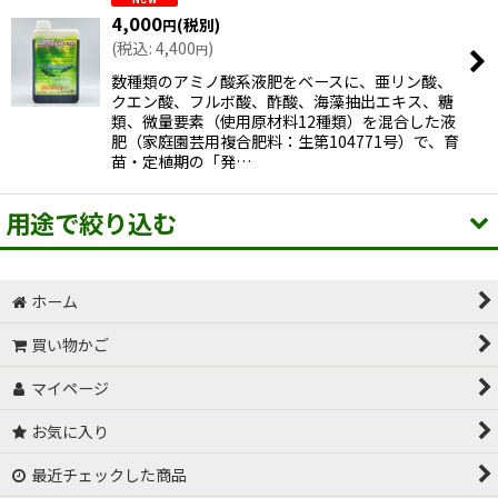
4,000
(税別)
円
(
税込
:
4,400
)
円
絞り込む
数種類のアミノ酸系液肥をベースに、亜リン酸、
クエン酸、フルボ酸、酢酸、海藻抽出エキス、糖
類、微量要素（使用原材料12種類）を混合した液
肥（家庭園芸用複合肥料：生第104771号）で、育
苗・定植期の「発…
用途で絞り込む
ホーム
有機JAS許容資材
買い物かご
サカタのタネ 高機能液肥
マイページ
バイオスティミュラント系資材
お気に入り
土づくり
最近チェックした商品
有機物分解・堆肥化促進