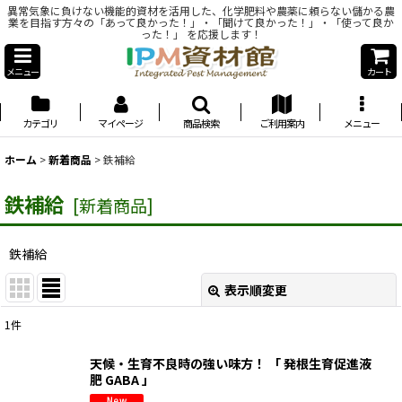
異常気象に負けない機能的資材を活用した、化学肥料や農薬に頼らない儲かる農
業を目指す方々の「あって良かった！」・「聞けて良かった！」・「使って良か
った！」 を応援します！
メニュー
カート
カテゴリ
マイページ
商品検索
ご利用案内
メニュー
ホーム
>
新着商品
>
鉄補給
鉄補給
[
新着商品
]
鉄補給
表示順変更
閉じる
1
件
表示数
:
天候・生育不良時の強い味方！ 「 発根生育促進液
肥 GABA 」
並び順
: