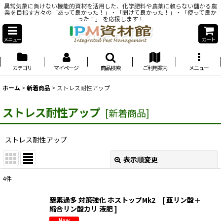
異常気象に負けない機能的資材を活用した、化学肥料や農薬に頼らない儲かる農
業を目指す方々の「あって良かった！」・「聞けて良かった！」・「使って良か
った！」 を応援します！
メニュー
カート
カテゴリ
マイページ
商品検索
ご利用案内
メニュー
ホーム
>
新着商品
>
ストレス耐性アップ
ストレス耐性アップ
[
新着商品
]
ストレス耐性アップ
表示順変更
閉じる
4
件
表示数
:
窒素過多 対策強化 ホストップMk2 [ 亜リン酸＋
縮合リン酸カリ 液肥 ]
並び順
: