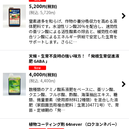
5,200
(税別)
円
(
税込
:
5,720
)
円
絞り込む
窒素過多を和らげ、作物の養分吸収力を高める液
体肥料です。水溶性リン酸20％を配合し、速効性
の亜リン酸による活性酸素の除去と、緩効性の縮
合リン酸によるエネルギー供給で安定した生育を
サポートします。さらに…
天候・生育不良時の強い味方！ 「 発根生育促進液
肥 GABA 」
4,000
(税別)
円
(
税込
:
4,400
)
円
数種類のアミノ酸系液肥をベースに、亜リン酸、
クエン酸、フルボ酸、酢酸、海藻抽出エキス、糖
類、微量要素（使用原材料12種類）を混合した液
肥（家庭園芸用複合肥料：生第104771号）で、育
苗・定植期の「発…
植物コーティング剤 64never （ロクヨンネバー）