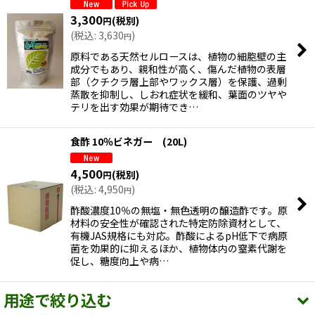
3,300
(税別)
円
(
税込
:
3,630
)
円
原料である天然セルロースは、植物の細胞壁の主
成分でもあり、親和性が高く、傷んだ植物の表層
部（クチクラ層上部やワックス層）を保護、過剰
蒸散を抑制し、しおれ症状を緩和、葉面のツヤや
テリを出す効果が期待でき…
食酢 10％ビネガー (20L)
4,500
(税別)
円
(
税込
:
4,950
)
円
酢酸濃度10％の無塩・無色透明の醸造酢です。原
材料の安全性が確認された特定防除資材として、
有機JAS規格にも対応。酢酸によるpH低下で病原
菌を効果的に抑えるほか、植物体内の窒素代謝を
促し、糖度向上や病…
用途で絞り込む