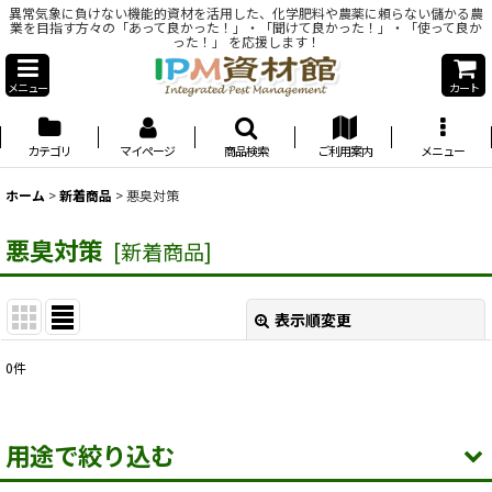
異常気象に負けない機能的資材を活用した、化学肥料や農薬に頼らない儲かる農
業を目指す方々の「あって良かった！」・「聞けて良かった！」・「使って良か
った！」 を応援します！
メニュー
カート
カテゴリ
マイページ
商品検索
ご利用案内
メニュー
ホーム
>
新着商品
>
悪臭対策
悪臭対策
[
新着商品
]
表示順変更
閉じる
0
件
表示数
:
用途で絞り込む
並び順
: