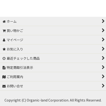
絞り込む
有機JAS許容資材
サカタのタネ 高機能液肥
ホーム
バイオスティミュラント系資材
買い物かご
マイページ
土づくり
お気に入り
有機物分解・堆肥化促進
最近チェックした商品
パワー菌液用原料
特定商取引法表示
光合成細菌
ご利用案内
塩類集積改善
お問い合せ
土壌連作障害対策
Copyright (C) Organic-land Corporation. All Rights Reserved.
センチュウ対策