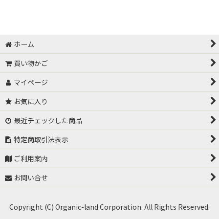
絞り込む
有機JAS許容資材
サカタのタネ 高機能液肥
ホーム
バイオスティミュラント系資材
買い物かご
マイページ
土づくり
お気に入り
有機物分解・堆肥化促進
最近チェックした商品
パワー菌液用原料
特定商取引法表示
光合成細菌
ご利用案内
塩類集積改善
お問い合せ
土壌連作障害対策
Copyright (C) Organic-land Corporation. All Rights Reserved.
センチュウ対策