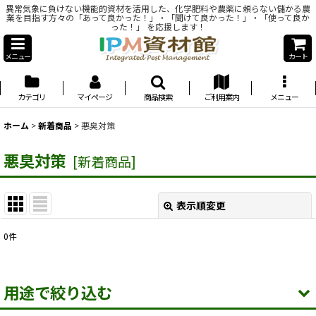
異常気象に負けない機能的資材を活用した、化学肥料や農薬に頼らない儲かる農
業を目指す方々の「あって良かった！」・「聞けて良かった！」・「使って良か
った！」 を応援します！
メニュー
カート
カテゴリ
マイページ
商品検索
ご利用案内
メニュー
ホーム
>
新着商品
>
悪臭対策
悪臭対策
[
新着商品
]
表示順変更
閉じる
0
件
表示数
:
用途で絞り込む
並び順
: