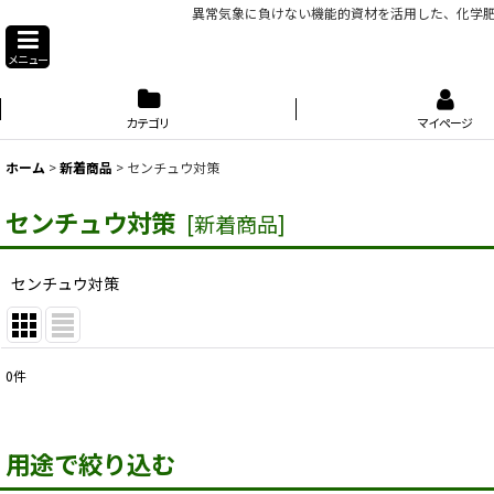
異常気象に負けない機能的資材を活用した、化学肥
メニュー
カテゴリ
マイページ
ホーム
>
新着商品
>
センチュウ対策
センチュウ対策
[
新着商品
]
センチュウ対策
0
件
表示数
:
用途で絞り込む
並び順
: