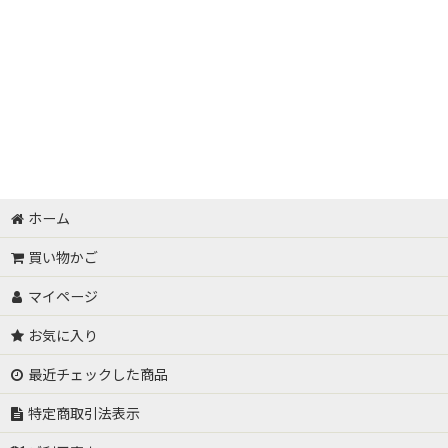
有機JAS許容資材
サカタのタネ 高機能液肥
バイオスティミュラント系資材
土づくり
ホーム
有機物分解・堆肥化促進
買い物かご
パワー菌液用原料
マイページ
光合成細菌
お気に入り
塩類集積改善
最近チェックした商品
土壌連作障害対策
特定商取引法表示
センチュウ対策