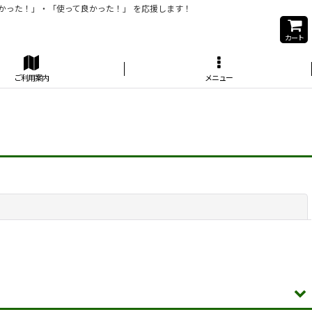
かった！」・「使って良かった！」 を応援します！
カート
ご利用案内
メニュー
閉じる