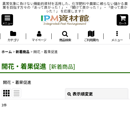
異常気象に負けない機能的資材を活用した、化学肥料や農薬に頼らない儲かる農
業を目指す方々の「あって良かった！」・「聞けて良かった！」・「使って良か
った！」 を応援します！
メニュー
カート
カテゴリ
マイページ
商品検索
ご利用案内
メニュー
ホーム
>
新着商品
>
開花・着果促進
開花・着果促進
[
新着商品
]
開花・着果促進
表示順変更
閉じる
3
件
表示数
:
並び順
: