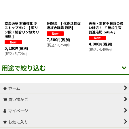
絞り込む
窒素過多 対策強化 ホ
64酵素 [ 代謝活性促
天候・生育不良時の強
ストップMk2 [ 亜リ
進複合酵素 液肥]
い味方！ 「 発根生育
ン酸＋縮合リン酸カリ
促進液肥 GABA 」
液肥 ]
7,500
(税別)
円
4,000
(税別)
円
(
税込
:
8,250
)
円
5,200
(税別)
円
(
税込
:
4,400
)
円
(
税込
:
5,720
)
円
用途で絞り込む
ホーム
有機JAS許容資材
買い物かご
サカタのタネ 高機能液肥
マイページ
バイオスティミュラント系資材
お気に入り
土づくり