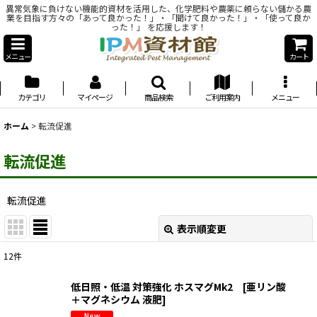
異常気象に負けない機能的資材を活用した、化学肥料や農薬に頼らない儲かる農
業を目指す方々の「あって良かった！」・「聞けて良かった！」・「使って良か
った！」 を応援します！
メニュー
カート
カテゴリ
マイページ
商品検索
ご利用案内
メニュー
ホーム
>
転流促進
転流促進
転流促進
表示順変更
閉じる
12
件
表示数
:
低日照・低温 対策強化 ホスマグMk2 [亜リン酸
＋マグネシウム 液肥]
並び順
: