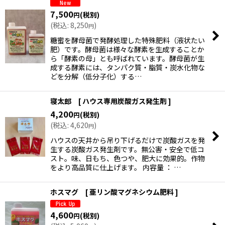
7,500
(税別)
円
(
税込
:
8,250
)
円
糖蜜を酵母菌で発酵処理した特殊肥料（液状たい
肥）です。酵母菌は様々な酵素を生成することか
ら「酵素の母」とも呼ばれています。酵母菌が生
成する酵素には、タンパク質・脂質・炭水化物な
どを分解（低分子化）する…
寝太郎 [ ハウス専用炭酸ガス発生剤 ]
4,200
(税別)
円
(
税込
:
4,620
)
円
ハウスの天井から吊り下げるだけで炭酸ガスを発
生する炭酸ガス発生剤です。無公害・安全で低コ
スト。味、日もち、色つや、肥大に効果的。作物
をより高品質に仕上げます。 内容量 ： …
ホスマグ [ 亜リン酸マグネシウム肥料 ]
4,600
(税別)
円