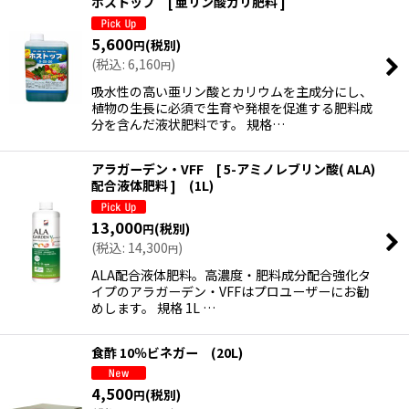
ホストップ [ 亜リン酸カリ肥料 ]
5,600
(税別)
円
(
税込
:
6,160
)
円
吸水性の高い亜リン酸とカリウムを主成分にし、
植物の生長に必須で生育や発根を促進する肥料成
分を含んだ液状肥料です。 規格…
アラガーデン・VFF [ 5-アミノレブリン酸( ALA)
配合液体肥料 ] (1L)
13,000
(税別)
円
(
税込
:
14,300
)
円
ALA配合液体肥料。高濃度・肥料成分配合強化タ
イプのアラガーデン・VFFはプロユーザーにお勧
めします。 規格 1L …
食酢 10％ビネガー (20L)
4,500
(税別)
円