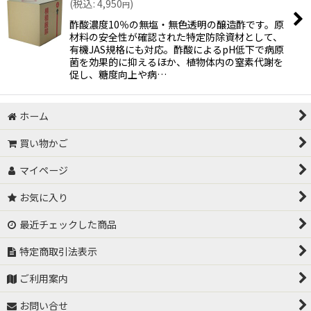
(
税込
:
4,950
)
円
酢酸濃度10％の無塩・無色透明の醸造酢です。原
材料の安全性が確認された特定防除資材として、
有機JAS規格にも対応。酢酸によるpH低下で病原
菌を効果的に抑えるほか、植物体内の窒素代謝を
促し、糖度向上や病…
ホーム
買い物かご
マイページ
お気に入り
最近チェックした商品
特定商取引法表示
ご利用案内
お問い合せ