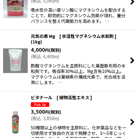
(
税込
:
5,060
)
円
吸水性の高い亜リン酸にマグネシウムを配合する
ことで、即効的にマグネシウム効果が現れ、養分
バランスを整え代謝能力を高めます。 …
元気の素 Mg [ 水溶性マグネシウム水和剤 ]
(1kg)
4,000
(税別)
円
(
税込
:
4,400
)
円
酢酸マグネシウムを主原料にした葉面散布用の水
和剤です。吸収率30%以上、Mg含有10%以上。
マグネシウムは葉緑素の構成元素で、光合成を活
発にします。 …
ビタナール [ 植物活性エキス ]
3,500
(税別)
円
(
税込
:
3,850
)
円
50種類以上の植物を主原料に、化学薬品などを一
切使用せず独自の方法で発酵させ、3〜5年じっく