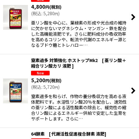
4,800
(税別)
円
(
税込
:
5,280
)
円
絞り込む
亜リン酸を中心に、葉緑素の形成や光合成の維持
に欠かせないマグネシウム・マンガン・鉄を配合
した高機能液肥です。さらに肥料成分の吸収効率
を高めるコリンや、転流や代謝のエネルギー源と
なるブドウ糖とトレハロー…
窒素過多 対策強化 ホストップMk2 [ 亜リン酸＋
縮合リン酸カリ 液肥 ]
5,200
(税別)
円
(
税込
:
5,720
)
円
窒素過多を和らげ、作物の養分吸収力を高める液
体肥料です。水溶性リン酸20％を配合し、速効性
の亜リン酸による活性酸素の除去と、緩効性の縮
合リン酸によるエネルギー供給で安定した生育を
サポートします。さらに…
64酵素 [ 代謝活性促進複合酵素 液肥]