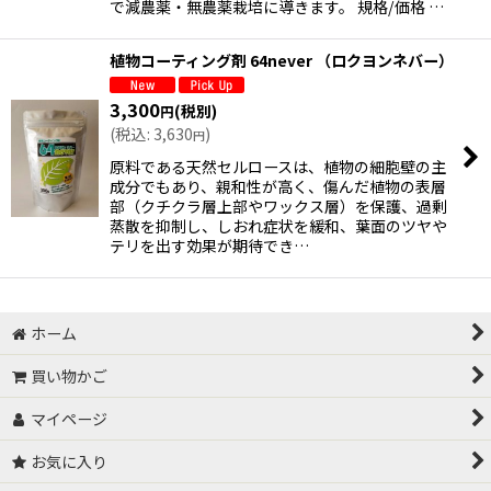
で減農薬・無農薬栽培に導きます。 規格/価格 …
植物コーティング剤 64never （ロクヨンネバー）
3,300
(税別)
円
(
税込
:
3,630
)
円
原料である天然セルロースは、植物の細胞壁の主
成分でもあり、親和性が高く、傷んだ植物の表層
部（クチクラ層上部やワックス層）を保護、過剰
蒸散を抑制し、しおれ症状を緩和、葉面のツヤや
テリを出す効果が期待でき…
ホーム
買い物かご
マイページ
お気に入り