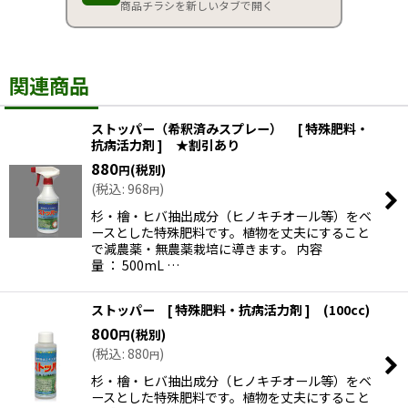
商品チラシを新しいタブで開く
関連商品
ストッパー（希釈済みスプレー） [ 特殊肥料・
抗病活力剤 ] ★割引あり
880
(税別)
円
(
税込
:
968
)
円
杉・檜・ヒバ抽出成分（ヒノキチオール等）をベ
ースとした特殊肥料です。植物を丈夫にすること
で減農薬・無農薬栽培に導きます。 内容
量 ： 500mL …
ストッパー [ 特殊肥料・抗病活力剤 ] (100cc)
800
(税別)
円
(
税込
:
880
)
円
杉・檜・ヒバ抽出成分（ヒノキチオール等）をベ
ースとした特殊肥料です。植物を丈夫にすること