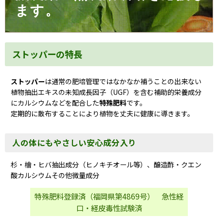
ます。
ストッパーの特長
ストッパー
は通常の肥培管理ではなかなか補うことの出来ない
植物抽出エキスの未知成長因子（UGF）を含む補助的栄養成分
に
カルシウム
などを配合した
特殊肥料
です。
定期的に散布することにより植物を丈夫に健康に導きます。
人の体にもやさしい安心成分入り
杉・檜・ヒバ抽出成分（ヒノキチオール等）、醸造酢・クエン
酸カルシウムその他微量成分
特殊肥料登録済（福岡県第4869号） 急性経
口・経皮毒性試験済