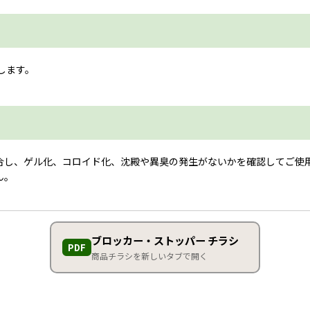
します。
合し、ゲル化、コロイド化、沈殿や異臭の発生がないかを確認してご使
ん。
ブロッカー・ストッパー チラシ
PDF
商品チラシを新しいタブで開く