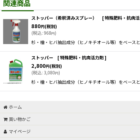
関連商品
ストッパー（希釈済みスプレー） [ 特殊肥料・抗病活
880
(税別)
円
(
税込
:
968
)
円
杉・檜・ヒバ抽出成分（ヒノキチオール等）をベースとし
ストッパー [ 特殊肥料・抗病活力剤 ]
2,800
(税別)
円
(
税込
:
3,080
)
円
杉・檜・ヒバ抽出成分（ヒノキチオール等）をベースと
ホーム
買い物かご
マイページ