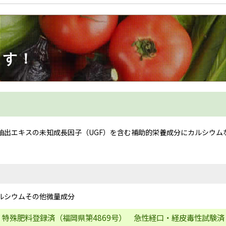
ます！
抽出エキスの未知成長因子（UGF）を含む補助的栄養成分
に
カルシウム
ルシウムその他微量成分
特殊肥料登録済（福岡県第4869号） 急性経口・経皮毒性試験済