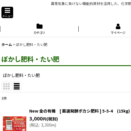
異常気象に負けない機能的資材を活用した、化学肥
メニュー
カテゴリ
マイページ
ホーム
>
ぼかし肥料・たい肥
ぼかし肥料・たい肥
ぼかし肥料・たい肥
3
件
表示数
:
New 金の有機 [ 厳選発酵ボカシ肥料 ] 5-5-4 (15kg)
3,000
(税別)
円
並び順
:
(
税込
:
3,300
)
円