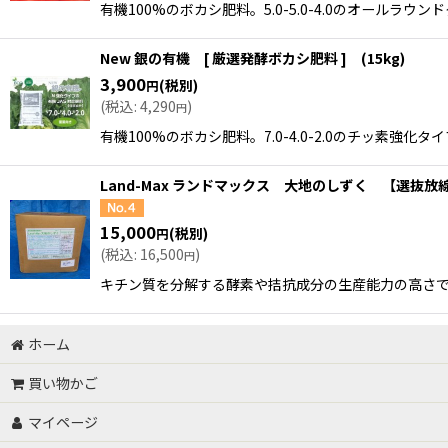
有機100%のボカシ肥料。5.0-5.0-4.0のオール
New 銀の有機 [ 厳選発酵ボカシ肥料 ] (15kg)
3,900
(税別)
円
(
税込
:
4,290
)
円
有機100%のボカシ肥料。7.0-4.0-2.0のチッ素
Land-Max ランドマックス 大地のしずく 【選抜
15,000
(税別)
円
(
税込
:
16,500
)
円
キチン質を分解する酵素や拮抗成分の生産能力の高さで
ホーム
買い物かご
マイページ