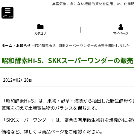
異常気象に負けない機能的資材を活用した、化学肥
メニュー
カテゴリ
マイページ
ホーム
>
お知らせ
>
昭和酵素Hi-S、SKKスーパーワンダーの販売を開始しました
昭和酵素Hi-S、SKKスーパーワンダーの販
2012
02
28
年
月
日
「昭和酵素Hi-S」は、果物・野草・海藻から抽出した野生酵母
繁殖を抑えて土壌微生物のバランスを保ちます。
「SKKスーパーワンダー」は、畜舎の有用微生物群を爆発的に
価格など、詳しくは商品ページをご確認ください。