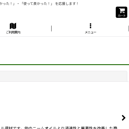
かった！」・「使って良かった！」 を応援します！
カート
ご利用案内
メニュー
閉じる
イル資材です。他のニームオイルより浸透性と展着性を改善した商