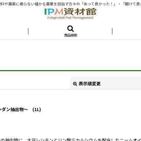
料や農薬に頼らない儲かる農業を目指す方々の「あって良かった！」・「聞けて良
商品検索
表示順変更
ダン抽出物〜 (1L)
）の抽出物に、大豆レシチンとリン酸三カルシウムを配合したニームオ
絞り込む