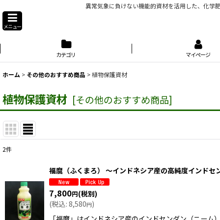
異常気象に負けない機能的資材を活用した、化学肥
メニュー
カテゴリ
マイページ
ホーム
>
その他のおすすめ商品
>
植物保護資材
植物保護資材
[
その他のおすすめ商品
]
2
件
表示数
:
福麿（ふくまろ） 〜インドネシア産の高純度インドセン
並び順
:
7,800
(税別)
円
(
税込
:
8,580
)
円
「福麿」はインドネシア産のインドセンダン（ニーム