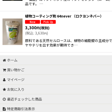
品です。 …
植物コーティング剤 64never （ロクヨンネバー）
3,300
(税別)
円
(
税込
:
3,630
)
円
原料である天然セルロースは、植物の細胞壁の主成分
ヤやテリを出す効果が期待でき…
ホーム
買い物かご
マイページ
お気に入り
最近チェックした商品
特定商取引法表示