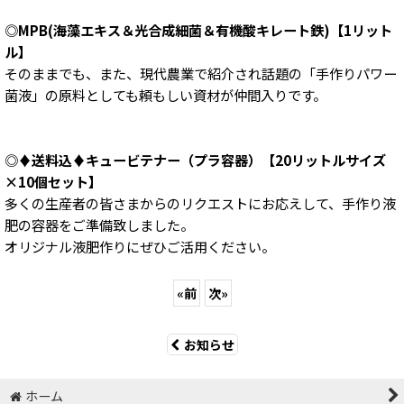
◎
MPB(海藻エキス＆光合成細菌＆有機酸キレート鉄)【1リット
ル】
そのままでも、また、現代農業で紹介され話題の「手作りパワー
菌液」の原料としても頼もしい資材が仲間入りです。
◎
♦送料込♦キュービテナー（プラ容器）【20リットルサイズ
×10個セット】
多くの生産者の皆さまからのリクエストにお応えして、手作り液
肥の容器をご準備致しました。
オリジナル液肥作りにぜひご活用ください。
«
前
次
»
お知らせ
ホーム