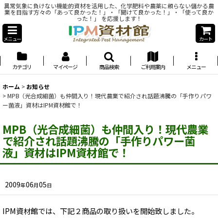
異常気象に負けない機能的資材を活用した、化学肥料や農薬に頼らない儲かる農
業を目指す方々の「あって良かった！」・「聞けて良かった！」・「使って良か
った！」 を応援します！
メニュー
カート
カテゴリ
マイページ
商品検索
ご利用案内
メニュー
ホーム
>
お知らせ
>
MPB（光合成細菌）も仲間入り！現代農業で紹介され話題沸騰の「手作りパワ
ー菌液」資材はIPM資材館で！
MPB（光合成細菌）も仲間入り！現代農業
で紹介され話題沸騰の「手作りパワー菌
液」資材はIPM資材館で！
2009
06
05
年
月
日
IPM資材館では、下記２商品の取り扱いを開始致しました。